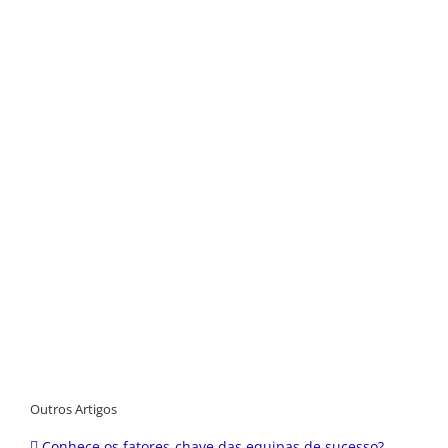
Outros Artigos
Conhece os fatores-chave das equipas de sucesso?