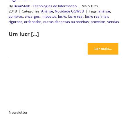
By
BeanStalk - Tecnologias de Informacao
|
Maio 10th,
2018
|
Categories:
Análise
,
Novidade GGWEB
|
Tags:
análise
,
compras
,
encargos
,
impostos
,
lucro
,
lucro real
,
lucro real mais
rigoroso
,
ordenados
,
outras despesas ou receitas
,
proveitos
,
vendas
Um lucr […]
Ler mais...
Newsletter