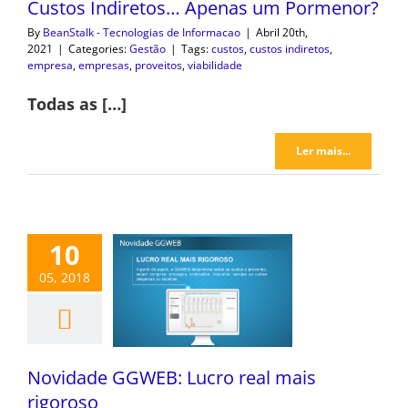
Custos Indiretos… Apenas um Pormenor?
By
BeanStalk - Tecnologias de Informacao
|
Abril 20th,
2021
|
Categories:
Gestão
|
Tags:
custos
,
custos indiretos
,
empresa
,
empresas
,
proveitos
,
viabilidade
Todas as […]
Ler mais...
10
05, 2018
Novidade GGWEB: Lucro real mais
rigoroso