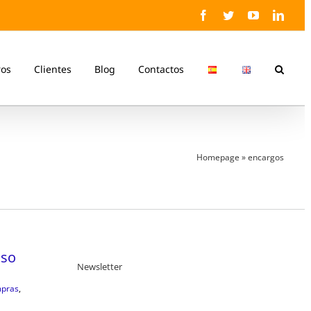
Facebook
Twitter
YouTube
Linke
ros
Clientes
Blog
Contactos
Homepage
»
encargos
oso
Newsletter
pras
,