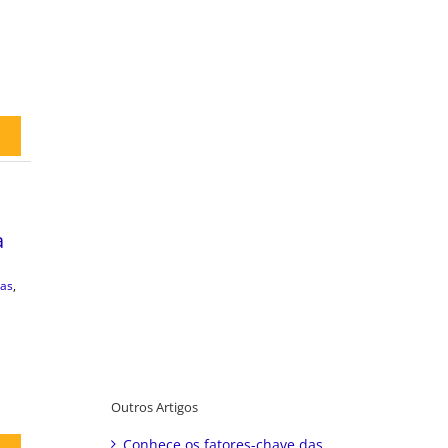
a
as
,
Outros Artigos
Conhece os fatores-chave das