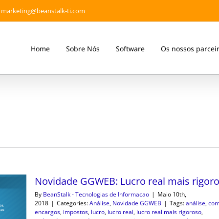
marketing@beanstalk-ti.com
Home
Sobre Nós
Software
Os nossos parcei
Novidade GGWEB: Lucro real mais rigor
By
BeanStalk - Tecnologias de Informacao
|
Maio 10th,
2018
|
Categories:
Análise
,
Novidade GGWEB
|
Tags:
análise
,
com
encargos
,
impostos
,
lucro
,
lucro real
,
lucro real mais rigoroso
,