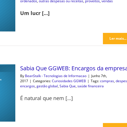
ordenados
,
outras despesas ou receitas
,
proveitos
,
vendas
Um lucr […]
Ler mais...
Sabia Que GGWEB: Encargos da empres
By
BeanStalk - Tecnologias de Informacao
|
Junho 7th,
2017
|
Categories:
Curiosidades GGWEB
|
Tags:
compras
,
despes
encargos
,
gestão global
,
Sabia Que
,
saúde financeira
É natural que nem […]