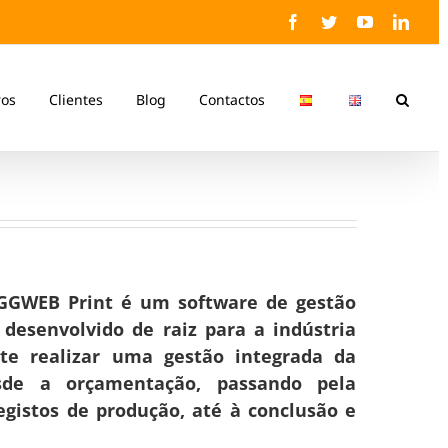
Facebook
Twitter
YouTube
Linke
ros
Clientes
Blog
Contactos
 GGWEB Print é um software de gestão
desenvolvido de raiz para a
indústria
e realizar uma g
estão integrada
da
esde a orçamentação, passando pela
egistos de produção, até à conclusão e