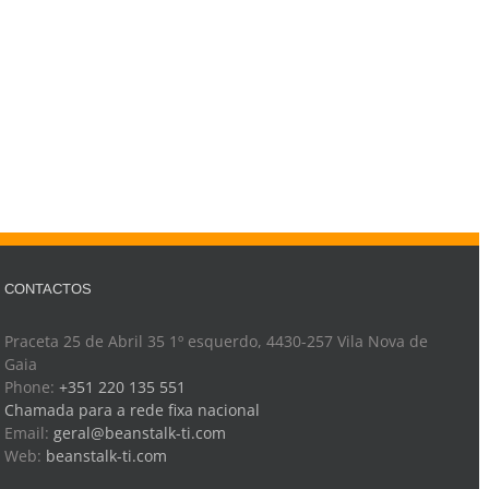
CONTACTOS
Praceta 25 de Abril 35 1º esquerdo, 4430-257 Vila Nova de
Gaia
Phone:
+351 220 135 551
Chamada para a rede fixa nacional
Email:
geral@beanstalk-ti.com
Web:
beanstalk-ti.com