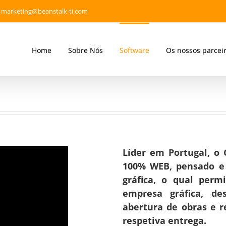
marketing@beanstalk-ti.com
Home
Sobre Nós
Software
Os nossos parcei
Líder em Portugal, o
100% WEB, pensado e 
gráfica, o qual
permit
empresa gráfica, d
abertura de obras e r
respetiva entrega.