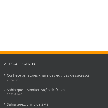
ARTIGOS RECENTES
Conhece os fatores-chave das equipas de sucesso?
2024-08-26
Sabia que… Monitorização de frotas
2023-11-06
Sabia que… Envio de SMS