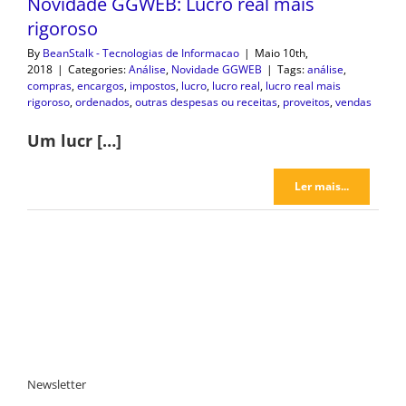
Novidade GGWEB: Lucro real mais
rigoroso
By
BeanStalk - Tecnologias de Informacao
|
Maio 10th,
2018
|
Categories:
Análise
,
Novidade GGWEB
|
Tags:
análise
,
compras
,
encargos
,
impostos
,
lucro
,
lucro real
,
lucro real mais
rigoroso
,
ordenados
,
outras despesas ou receitas
,
proveitos
,
vendas
Um lucr […]
Ler mais...
Newsletter