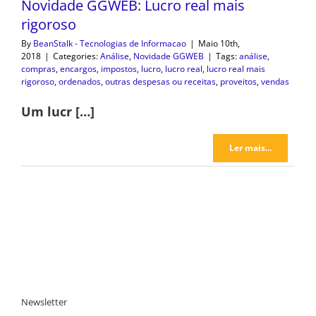
Novidade GGWEB: Lucro real mais
rigoroso
By
BeanStalk - Tecnologias de Informacao
|
Maio 10th,
2018
|
Categories:
Análise
,
Novidade GGWEB
|
Tags:
análise
,
compras
,
encargos
,
impostos
,
lucro
,
lucro real
,
lucro real mais
rigoroso
,
ordenados
,
outras despesas ou receitas
,
proveitos
,
vendas
Um lucr […]
Ler mais...
Newsletter