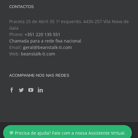
CONTACTOS
Praceta 25 de Abril 35 1º esquerdo, 4430-257 Vila Nova de
Gaia
Phone:
+351 220 135 551
Chamada para a rede fixa nacional
Email:
geral@beanstalk-ti.com
Web:
beanstalk-ti.com
ACOMPANHE-NOS NAS REDES
Copyright 2024 - BeanStalk - Tecnologias de Informação
💬 Precisa de ajuda? Fale com a nossa Assistente Virtual.
Facebook
Twitter
YouTube
LinkedIn