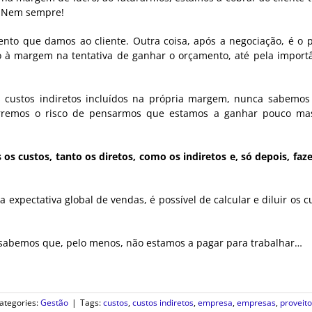
o? Nem sempre!
to que damos ao cliente. Outra coisa, após a negociação, é o 
 à margem na tentativa de ganhar o orçamento, até pela import
s custos indiretos incluídos na própria margem, nunca sabemo
orremos o risco de pensarmos que estamos a ganhar pouco ma
s custos, tanto os diretos, como os indiretos e, só depois, fa
expectativa global de vendas, é possível de calcular e diluir os c
sabemos que, pelo menos, não estamos a pagar para trabalhar…
ategories:
Gestão
|
Tags:
custos
,
custos indiretos
,
empresa
,
empresas
,
proveito