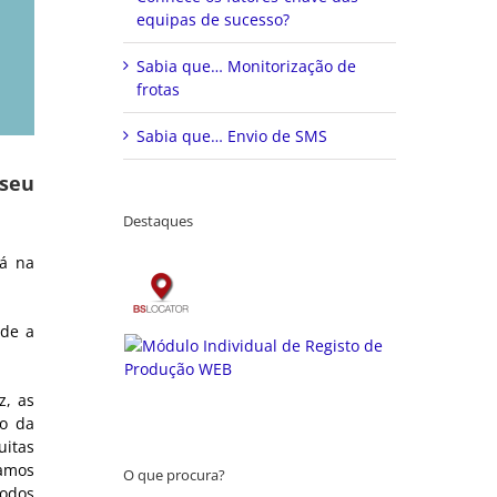
equipas de sucesso?
Sabia que… Monitorização de
frotas
Sabia que… Envio de SMS
seu
Destaques
tá na
ide a
z, as
to da
uitas
amos
O que procura?
todos