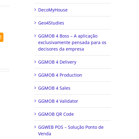
DecoMyHouse
Geo4Studies
GGMOB 4 Boss – A aplicação
dIn
Email
(necessário
exclusivamente pensada para os
mas
decisores da empresa
não
publicado)
GGMOB 4 Delivery
GGMOB 4 Production
GGMOB 4 Sales
GGMOB 4 Validator
GGMOB QR Code
GGWEB POS – Solução Ponto de
Venda