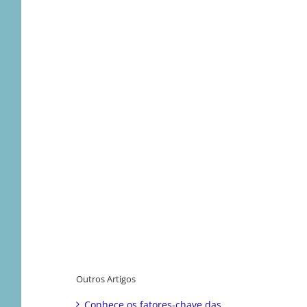
Outros Artigos
Conhece os fatores-chave das