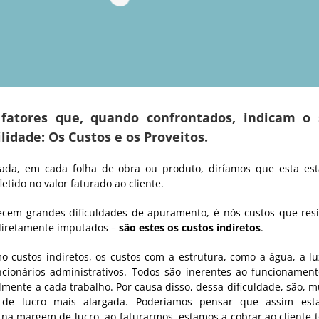
atores que, quando confrontados, indicam o 
lidade: Os Custos e os Proveitos.
zada, em cada folha de obra ou produto, diríamos que esta es
etido no valor faturado ao cliente.
ecem grandes dificuldades de apuramento, é nós custos que res
diretamente imputados –
são estes os custos indiretos
.
custos indiretos, os custos com a estrutura, como a água, a lu
cionários administrativos. Todos são inerentes ao funcionamen
mente a cada trabalho. Por causa disso, dessa dificuldade, são, m
de lucro mais alargada. Poderíamos pensar que assim est
a margem de lucro, ao faturarmos, estamos a cobrar ao cliente 