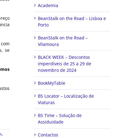
Academia
preço
BeanStalk on the Road – Lisboa e
ância
Porto
BeanStalk on the Road –
s com
Vilamoura
s, se
BLACK WEEK – Descontos
imperdíveis de 25 a 29 de
zemos
novembro de 2024
BookMyTable
ustos
BS Locator – Localização de
Viaturas
BS Time – Solução de
Assiduidade
s
,
Contactos