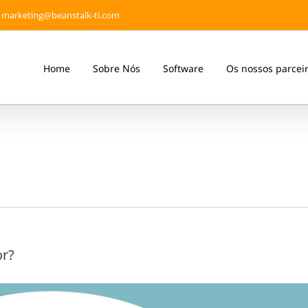
marketing@beanstalk-ti.com
Home
Sobre Nós
Software
Os nossos parcei
r?