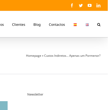
Facebook
Twitter
YouTube
Linke
ros
Clientes
Blog
Contactos
Homepage
»
Custos Indiretos… Apenas um Pormenor?
Newsletter