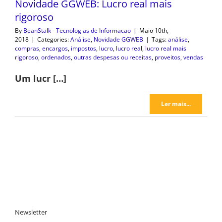
Novidade GGWEB: Lucro real mais
rigoroso
By
BeanStalk - Tecnologias de Informacao
|
Maio 10th,
2018
|
Categories:
Análise
,
Novidade GGWEB
|
Tags:
análise
,
compras
,
encargos
,
impostos
,
lucro
,
lucro real
,
lucro real mais
rigoroso
,
ordenados
,
outras despesas ou receitas
,
proveitos
,
vendas
Um lucr […]
Ler mais...
Newsletter