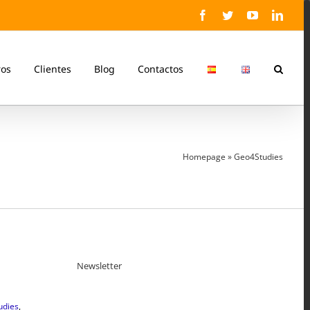
Facebook
Twitter
YouTube
Linke
ros
Clientes
Blog
Contactos
Homepage
»
Geo4Studies
Newsletter
udies
,