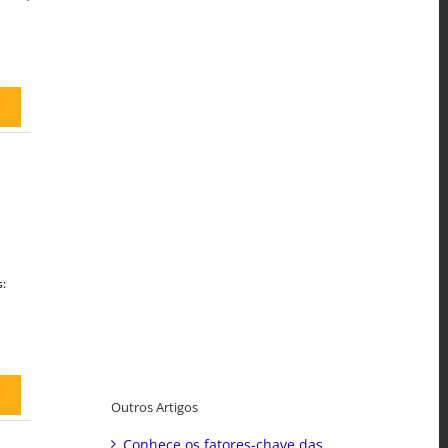
:
Outros Artigos
Conhece os fatores-chave das