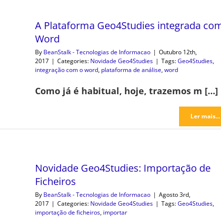
A Plataforma Geo4Studies integrada co
Word
By
BeanStalk - Tecnologias de Informacao
|
Outubro 12th,
2017
|
Categories:
Novidade Geo4Studies
|
Tags:
Geo4Studies
,
integração com o word
,
plataforma de análise
,
word
Como já é habitual, hoje, trazemos m […]
Ler mais...
Novidade Geo4Studies: Importação de
Ficheiros
By
BeanStalk - Tecnologias de Informacao
|
Agosto 3rd,
2017
|
Categories:
Novidade Geo4Studies
|
Tags:
Geo4Studies
,
importação de ficheiros
,
importar