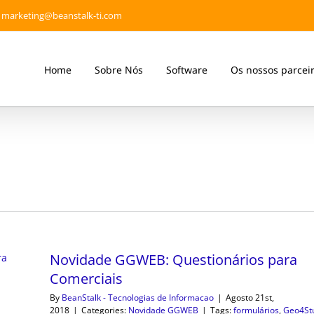
marketing@beanstalk-ti.com
Home
Sobre Nós
Software
Os nossos parcei
Novidade GGWEB: Questionários para
Comerciais
By
BeanStalk - Tecnologias de Informacao
|
Agosto 21st,
2018
|
Categories:
Novidade GGWEB
|
Tags:
formulários
,
Geo4St