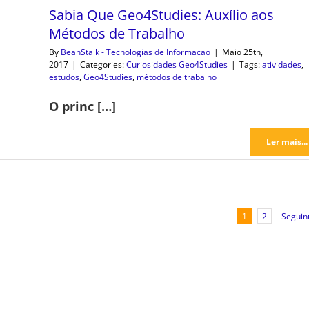
Sabia Que Geo4Studies: Auxílio aos
Métodos de Trabalho
By
BeanStalk - Tecnologias de Informacao
|
Maio 25th,
2017
|
Categories:
Curiosidades Geo4Studies
|
Tags:
atividades
,
estudos
,
Geo4Studies
,
métodos de trabalho
O princ […]
Ler mais...
Seguin
1
2