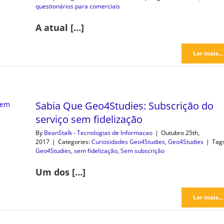
questionários para comerciais
A atual […]
Ler mais...
Sabia Que Geo4Studies: Subscrição do
serviço sem fidelização
By
BeanStalk - Tecnologias de Informacao
|
Outubro 25th,
2017
|
Categories:
Curiosidades Geo4Studies
,
Geo4Studies
|
Tags
Geo4Studies
,
sem fidelização
,
Sem subscrição
Um dos […]
Ler mais...