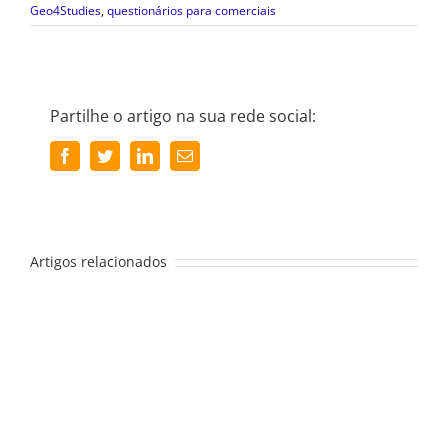
Geo4Studies
,
questionários para comerciais
Partilhe o artigo na sua rede social:
Facebook
Twitter
LinkedIn
Email
(necessário
mas
não
publicado)
Artigos relacionados