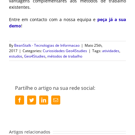
vantagens complementares aos métodos de trabalho
existentes.
Entre em contacto com a nossa equipa e
peça já a sua
demo
!
By
BeanStalk - Tecnologias de Informacao
|
Maio 25th,
2017
|
Categories:
Curiosidades Geo4Studies
|
Tags:
atividades
,
estudos
,
Geo4Studies
,
métodos de trabalho
Partilhe o artigo na sua rede social:
Facebook
Twitter
LinkedIn
Email
(necessário
mas
não
publicado)
Artigos relacionados