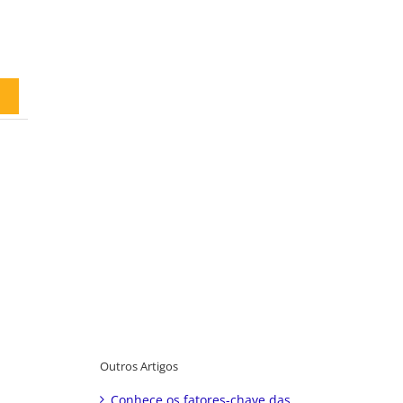
Outros Artigos
Conhece os fatores-chave das