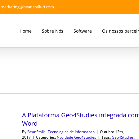
marketing@beanstalk-ti.com
Home
Sobre Nós
Software
Os nossos parcei
A Plataforma Geo4Studies integrada co
Word
By
BeanStalk - Tecnologias de Informacao
|
Outubro 12th,
2017
|
Categories:
Novidade Geo4Studies
|
Tags:
Geo4Studies
,