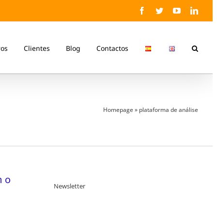
Facebook
Twitter
YouTube
Linke
ros
Clientes
Blog
Contactos
Homepage
»
plataforma de análise
m o
Newsletter