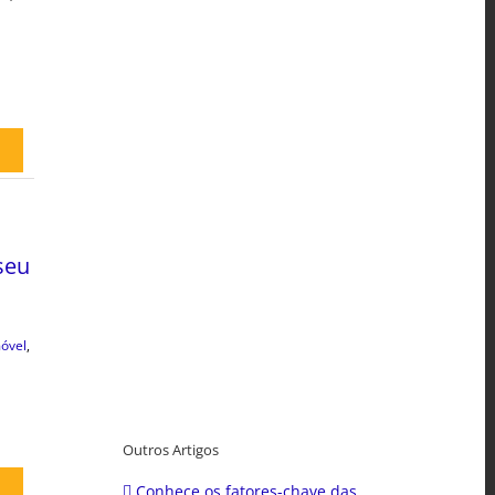
seu
óvel
,
Outros Artigos
Conhece os fatores-chave das