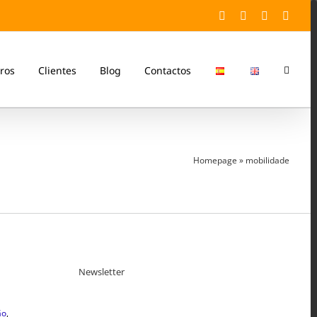
Facebook
Twitter
YouTube
Linke
ros
Clientes
Blog
Contactos
Homepage
»
mobilidade
Newsletter
ão
,