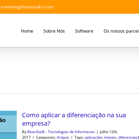
marketing@beanstalk-ti.com
Home
Sobre Nós
Software
Os nossos parcei
Como aplicar a diferenciação na sua
empresa?
By
BeanStalk - Tecnologias de Informacao
|
Julho 12th,
2017
|
Categories:
Artigos
|
Tags:
aplicações móveis
,
diferenciaç