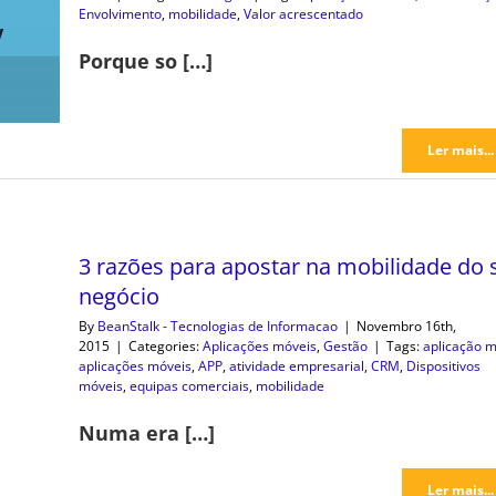
Envolvimento
,
mobilidade
,
Valor acrescentado
Porque so […]
Ler mais...
3 razões para apostar na mobilidade do 
negócio
By
BeanStalk - Tecnologias de Informacao
|
Novembro 16th,
2015
|
Categories:
Aplicações móveis
,
Gestão
|
Tags:
aplicação m
aplicações móveis
,
APP
,
atividade empresarial
,
CRM
,
Dispositivos
móveis
,
equipas comerciais
,
mobilidade
Numa era […]
Ler mais...