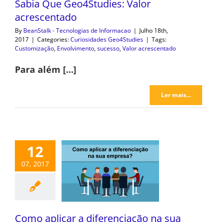
Sabia Que Geo4Studies: Valor
acrescentado
By
BeanStalk - Tecnologias de Informacao
|
Julho 18th,
2017
|
Categories:
Curiosidades Geo4Studies
|
Tags:
Customização
,
Envolvimento
,
sucesso
,
Valor acrescentado
Para além […]
Ler mais...
12
07, 2017
Como aplicar a diferenciação na sua