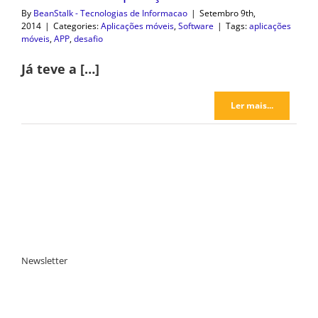
By
BeanStalk - Tecnologias de Informacao
|
Setembro 9th,
2014
|
Categories:
Aplicações móveis
,
Software
|
Tags:
aplicações
móveis
,
APP
,
desafio
Já teve a […]
Ler mais...
Newsletter