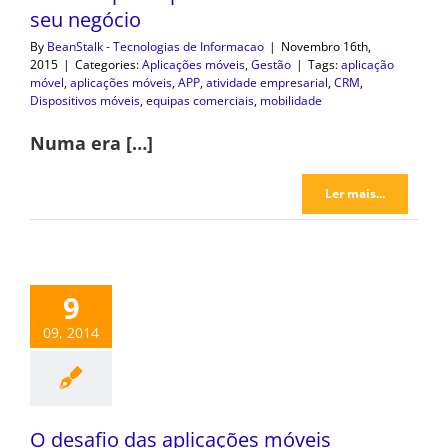
seu negócio
By
BeanStalk - Tecnologias de Informacao
|
Novembro 16th,
2015
|
Categories:
Aplicações móveis
,
Gestão
|
Tags:
aplicação
móvel
,
aplicações móveis
,
APP
,
atividade empresarial
,
CRM
,
Dispositivos móveis
,
equipas comerciais
,
mobilidade
Numa era […]
Ler mais...
9
09, 2014
O desafio das aplicações móveis