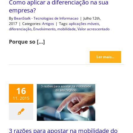
Como aplicar a diferenciação na sua
empresa?
By
BeanStalk - Tecnologias de Informacao
|
Julho 12th,
2017
|
Categories:
Artigos
|
Tags:
aplicações móveis
,
diferenciação
,
Envolvimento
,
mobilidade
,
Valor acrescentado
Porque so […]
Ler mais...
16
11, 2015
3 razões para apostar na mobilidade do