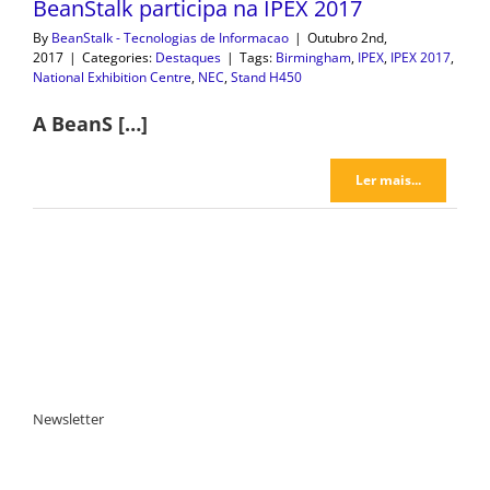
BeanStalk participa na IPEX 2017
By
BeanStalk - Tecnologias de Informacao
|
Outubro 2nd,
2017
|
Categories:
Destaques
|
Tags:
Birmingham
,
IPEX
,
IPEX 2017
,
National Exhibition Centre
,
NEC
,
Stand H450
A BeanS […]
Ler mais...
Newsletter