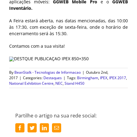
aplicações móveis:
GGWEB Mobile Pro
e o
GGWEB
Inventário.
A Feira estará aberta, nas datas mencionadas, das 10:00
às 17:30, com exceção de sexta-feira, onde o horário de
encerramento será às 15:30.
Contamos com a sua visita!
By
BeanStalk - Tecnologias de Informacao
|
Outubro 2nd,
2017
|
Categories:
Destaques
|
Tags:
Birmingham
,
IPEX
,
IPEX 2017
,
National Exhibition Centre
,
NEC
,
Stand H450
Partilhe o artigo na sua rede social:
Facebook
Twitter
LinkedIn
Email
(necessário