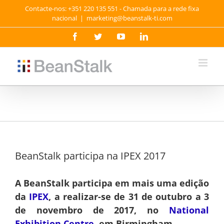
Skip
Contacte-nos: +351 220 135 551 - Chamada para a rede fixa
to
nacional
|
marketing@beanstalk-ti.com
content
Facebook
Twitter
YouTube
LinkedIn
BeanStalk participa na IPEX 2017
A BeanStalk participa em mais uma edição
da
IPEX
, a realizar-se de 31 de outubro a 3
de novembro de 2017, no
National
Exhibition Centre
, em Birmingham.