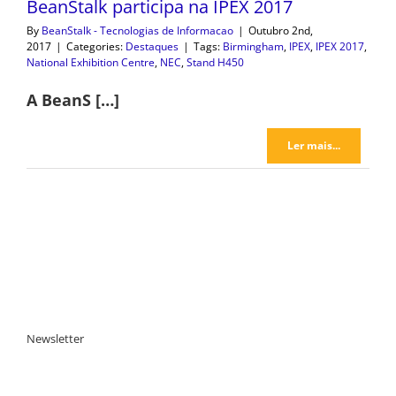
BeanStalk participa na IPEX 2017
By
BeanStalk - Tecnologias de Informacao
|
Outubro 2nd,
2017
|
Categories:
Destaques
|
Tags:
Birmingham
,
IPEX
,
IPEX 2017
,
National Exhibition Centre
,
NEC
,
Stand H450
A BeanS […]
Ler mais...
Newsletter