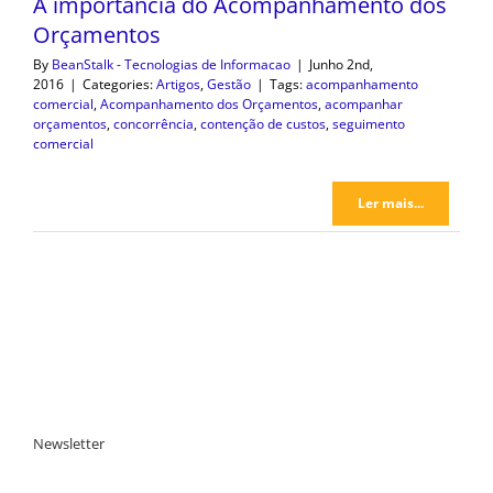
A importância do Acompanhamento dos
Orçamentos
By
BeanStalk - Tecnologias de Informacao
|
Junho 2nd,
2016
|
Categories:
Artigos
,
Gestão
|
Tags:
acompanhamento
comercial
,
Acompanhamento dos Orçamentos
,
acompanhar
orçamentos
,
concorrência
,
contenção de custos
,
seguimento
comercial
Ler mais...
Newsletter