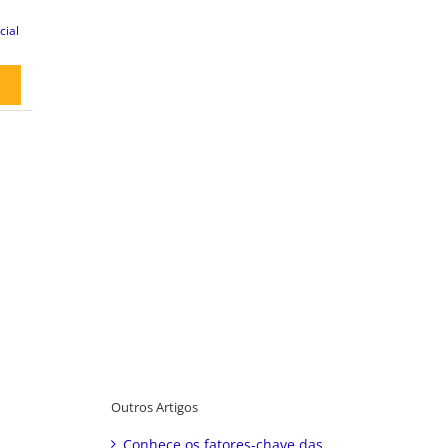
ial
Outros Artigos
Conhece os fatores-chave das