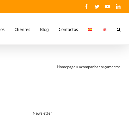
Facebook
Twitter
YouTube
Linke
ros
Clientes
Blog
Contactos
Homepage
»
acompanhar orçamentos
Newsletter