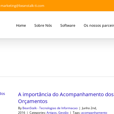
marketing@beanstalk-ti.com
Home
Sobre Nós
Software
Os nossos parcei
A importância do Acompanhamento dos
Orçamentos
By
BeanStalk - Tecnologias de Informacao
|
Junho 2nd,
2016
|
Categories:
Artigos
,
Gestão
|
Tags:
acompanhamento