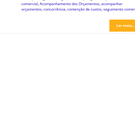
comercial
,
Acompanhamento dos Orçamentos
,
acompanhar
orçamentos
,
concorrência
,
contenção de custos
,
seguimento comerc
Ler mais...