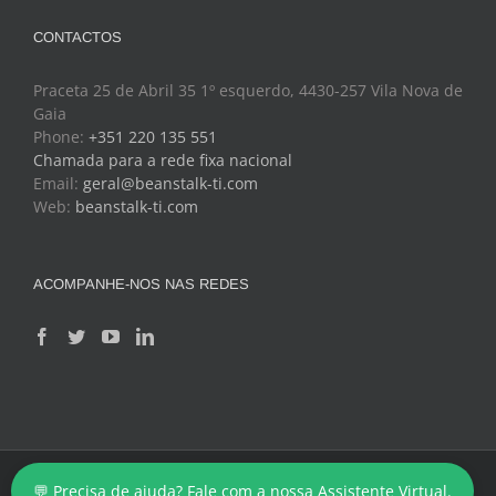
CONTACTOS
Praceta 25 de Abril 35 1º esquerdo, 4430-257 Vila Nova de
Gaia
Phone:
+351 220 135 551
Chamada para a rede fixa nacional
Email:
geral@beanstalk-ti.com
Web:
beanstalk-ti.com
ACOMPANHE-NOS NAS REDES
Copyright 2024 - BeanStalk - Tecnologias de Informação
💬 Precisa de ajuda? Fale com a nossa Assistente Virtual.