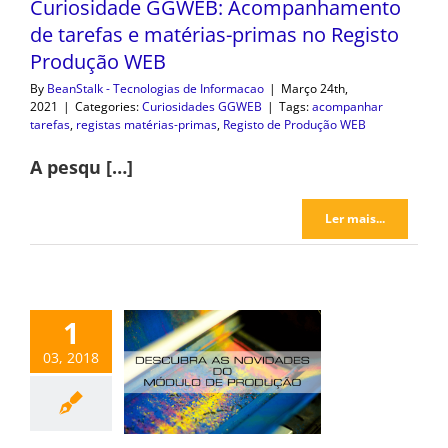
Curiosidade GGWEB: Acompanhamento
de tarefas e matérias-primas no Registo
Produção WEB
By
BeanStalk - Tecnologias de Informacao
|
Março 24th,
2021
|
Categories:
Curiosidades GGWEB
|
Tags:
acompanhar
tarefas
,
registas matérias-primas
,
Registo de Produção WEB
A pesqu […]
Ler mais...
1
03, 2018