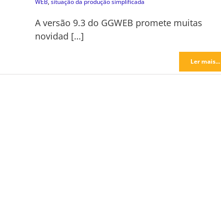
WEB
,
situação da produção simplificada
A versão 9.3 do GGWEB promete muitas
novidad […]
Ler mais...