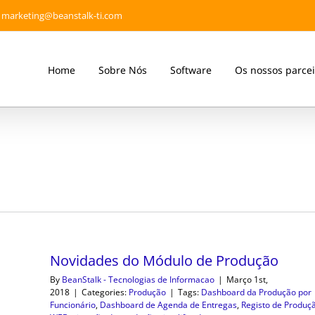
marketing@beanstalk-ti.com
Home
Sobre Nós
Software
Os nossos parcei
Novidades do Módulo de Produção
By
BeanStalk - Tecnologias de Informacao
|
Março 1st,
2018
|
Categories:
Produção
|
Tags:
Dashboard da Produção por
Funcionário
,
Dashboard de Agenda de Entregas
,
Registo de Produç