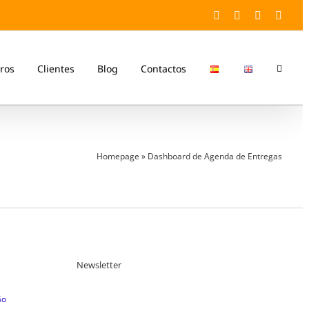
Facebook
Twitter
YouTube
Linke
ros
Clientes
Blog
Contactos
Homepage
»
Dashboard de Agenda de Entregas
Newsletter
ão