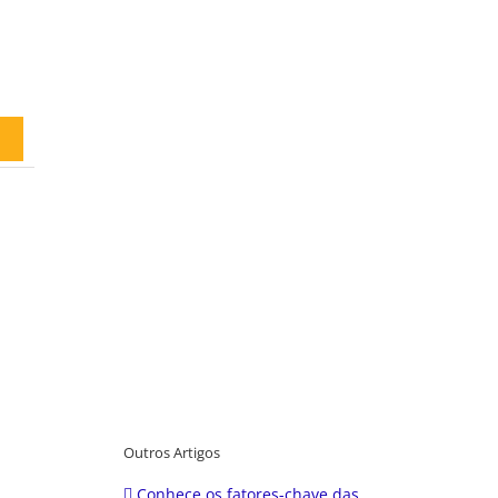
Outros Artigos
Conhece os fatores-chave das