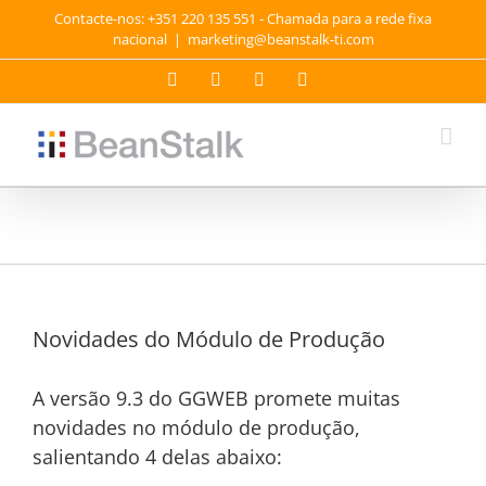
Skip
Contacte-nos: +351 220 135 551 - Chamada para a rede fixa
to
nacional
|
marketing@beanstalk-ti.com
content
Facebook
Twitter
YouTube
LinkedIn
Novidades do Módulo de Produção
A versão 9.3 do GGWEB promete muitas
novidades no módulo de produção,
salientando 4 delas abaixo: