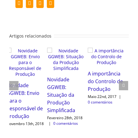
Facebook
Twitter
LinkedIn
Email
(necessário
mas
não
publicado)
Artigos relacionados
Dashboard de
A importância
Produção
do Controlo de
Novembro 24th, 2016
Novidade
Produção
|
0 comentários
GGWEB: Envio
Maio 22nd, 2017
|
para o
0 comentários
Responsável de
Produção
018
Novembro 13th, 2018
|
0 comentários