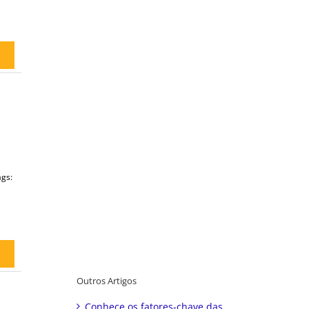
gs:
Outros Artigos
Conhece os fatores-chave das