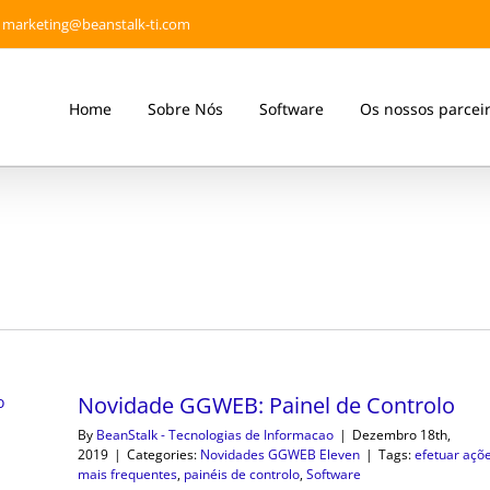
marketing@beanstalk-ti.com
Home
Sobre Nós
Software
Os nossos parcei
Novidade GGWEB: Painel de Controlo
By
BeanStalk - Tecnologias de Informacao
|
Dezembro 18th,
2019
|
Categories:
Novidades GGWEB Eleven
|
Tags:
efetuar açõ
mais frequentes
,
painéis de controlo
,
Software