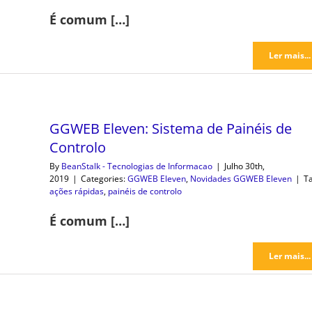
É comum […]
Ler mais...
GGWEB Eleven: Sistema de Painéis de
Controlo
By
BeanStalk - Tecnologias de Informacao
|
Julho 30th,
2019
|
Categories:
GGWEB Eleven
,
Novidades GGWEB Eleven
|
Ta
ações rápidas
,
painéis de controlo
É comum […]
Ler mais...