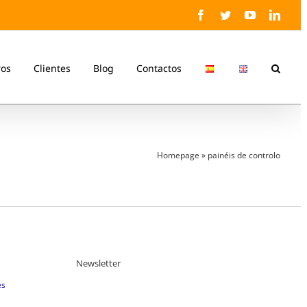
Facebook
Twitter
YouTube
Linke
ros
Clientes
Blog
Contactos
Homepage
»
painéis de controlo
Newsletter
es