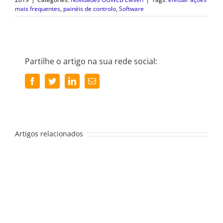
mais frequentes
,
painéis de controlo
,
Software
Partilhe o artigo na sua rede social:
Facebook
Twitter
LinkedIn
Email
(necessário
mas
não
publicado)
Artigos relacionados