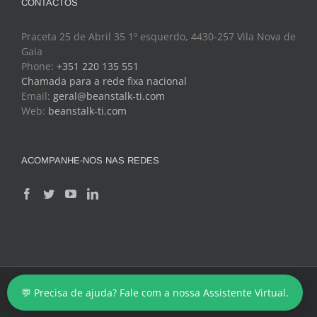
CONTACTOS
Praceta 25 de Abril 35 1º esquerdo, 4430-257 Vila Nova de
Gaia
Phone:
+351 220 135 551
Chamada para a rede fixa nacional
Email:
geral@beanstalk-ti.com
Web:
beanstalk-ti.com
ACOMPANHE-NOS NAS REDES
Copyright 2024 - BeanStalk - Tecnologias de Informação
💬 Precisa de ajuda? Fale com a nossa Assistente Virtual.
Facebook
Twitter
YouTube
LinkedIn