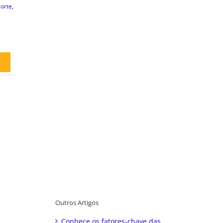
orte
,
Outros Artigos
Conhece os fatores-chave das