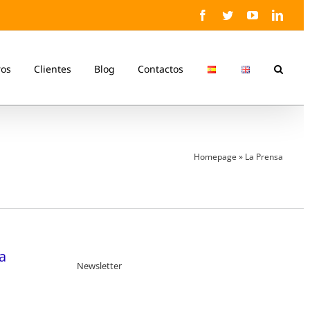
Facebook
Twitter
YouTube
Linke
ros
Clientes
Blog
Contactos
Homepage
»
La Prensa
a
Newsletter