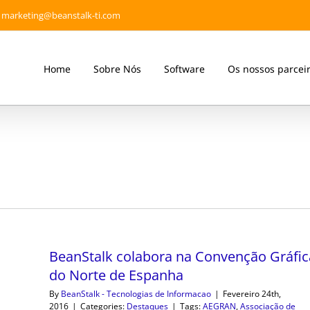
marketing@beanstalk-ti.com
Home
Sobre Nós
Software
Os nossos parcei
BeanStalk colabora na Convenção Gráfic
do Norte de Espanha
By
BeanStalk - Tecnologias de Informacao
|
Fevereiro 24th,
2016
|
Categories:
Destaques
|
Tags:
AEGRAN
,
Associação de