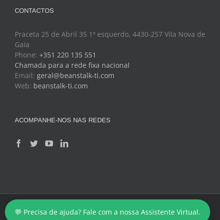
CONTACTOS
Praceta 25 de Abril 35 1º esquerdo, 4430-257 Vila Nova de
Gaia
Phone:
+351 220 135 551
Chamada para a rede fixa nacional
Email:
geral@beanstalk-ti.com
Web:
beanstalk-ti.com
ACOMPANHE-NOS NAS REDES
Copyright 2024 - BeanStalk - Tecnologias de Informação
💬 Precisa de ajuda? Fale com a nossa Assistente Virtual.
Facebook
Twitter
YouTube
LinkedIn