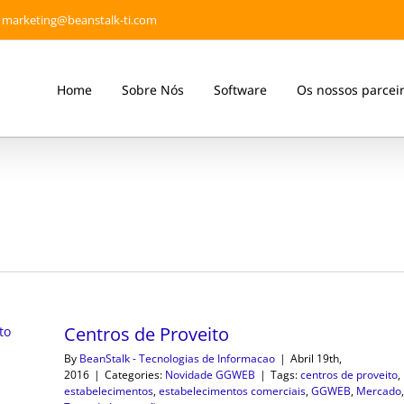
marketing@beanstalk-ti.com
Home
Sobre Nós
Software
Os nossos parcei
Centros de Proveito
By
BeanStalk - Tecnologias de Informacao
|
Abril 19th,
2016
|
Categories:
Novidade GGWEB
|
Tags:
centros de proveito
,
estabelecimentos
,
estabelecimentos comerciais
,
GGWEB
,
Mercado
,