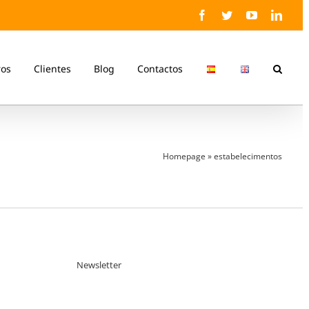
Facebook
Twitter
YouTube
Linke
ros
Clientes
Blog
Contactos
Homepage
»
estabelecimentos
Newsletter