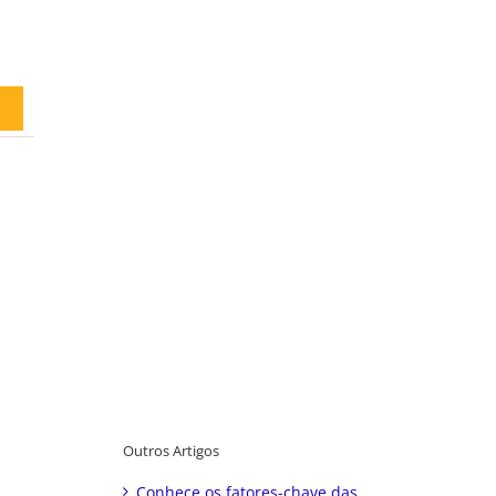
Outros Artigos
Conhece os fatores-chave das