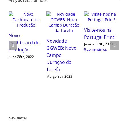
Artigos relacionados
No
Visite-nos na
Das
Portugal Print!
Pro
Novidade
Novidade
Janeiro 17th, 2023
|
Julho
GGWEB: Novo
GGWEB:
0 comentários
Campo
Dashboard de
Duração da
Equipamentos
Tarefa
Setembro 20th, 2022
Março 8th, 2023
Newsletter