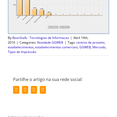
By
BeanStalk - Tecnologias de Informacao
|
Abril 19th,
2016
|
Categories:
Novidade GGWEB
|
Tags:
centros de proveito
,
estabelecimentos
,
estabelecimentos comerciais
,
GGWEB
,
Mercado
,
Tipos de Impressão
Partilhe o artigo na sua rede social:
Facebook
Twitter
LinkedIn
Email
(necessário
mas
não
publicado)