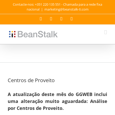
Skip
Contacte-nos: +351 220 135 551 - Chamada para a rede fixa
to
nacional
|
marketing@beanstalk-ti.com
content
Facebook
Twitter
YouTube
LinkedIn
Centros de Proveito
A atualização deste mês do GGWEB inclui
uma alteração muito aguardada: Análise
por Centros de Proveito.