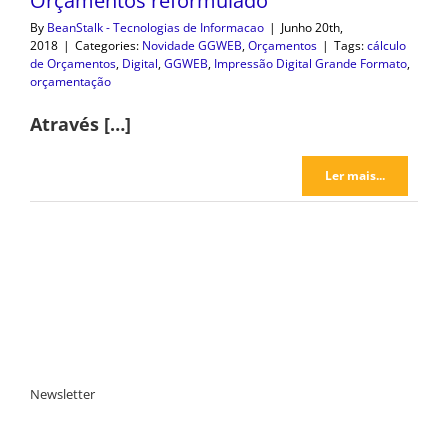
Orçamentos reformulado
By
BeanStalk - Tecnologias de Informacao
|
Junho 20th,
2018
|
Categories:
Novidade GGWEB
,
Orçamentos
|
Tags:
cálculo
de Orçamentos
,
Digital
,
GGWEB
,
Impressão Digital Grande Formato
,
orçamentação
Através […]
Ler mais...
Newsletter