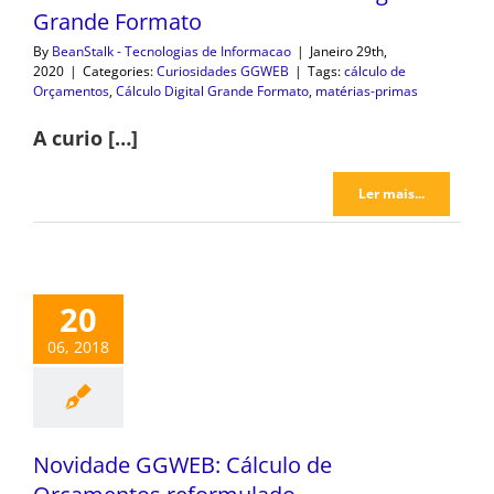
Grande Formato
By
BeanStalk - Tecnologias de Informacao
|
Janeiro 29th,
2020
|
Categories:
Curiosidades GGWEB
|
Tags:
cálculo de
Orçamentos
,
Cálculo Digital Grande Formato
,
matérias-primas
A curio […]
Ler mais...
20
06, 2018
Novidade GGWEB: Cálculo de