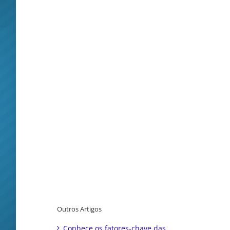
Outros Artigos
Conhece os fatores-chave das