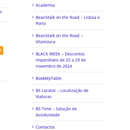
Academia
al
BeanStalk on the Road – Lisboa e
Porto
BeanStalk on the Road –
Vilamoura
dIn
Email
BLACK WEEK – Descontos
(necessário
mas
imperdíveis de 25 a 29 de
não
novembro de 2024
publicado)
BookMyTable
BS Locator – Localização de
Viaturas
BS Time – Solução de
Assiduidade
Contactos