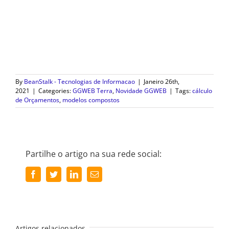
By
BeanStalk - Tecnologias de Informacao
|
Janeiro 26th,
2021
|
Categories:
GGWEB Terra
,
Novidade GGWEB
|
Tags:
cálculo
de Orçamentos
,
modelos compostos
Partilhe o artigo na sua rede social:
Facebook
Twitter
LinkedIn
Email
(necessário
mas
não
publicado)
Artigos relacionados