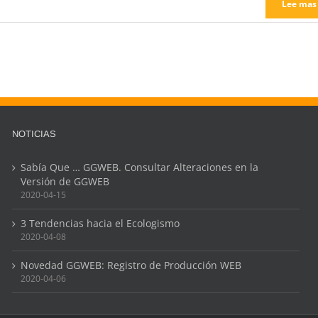
Lee mas
NOTICIAS
Sabía Que … GGWEB. Consultar Alteraciones en la
Versión de GGWEB
2020-04-15
3 Tendencias hacia el Ecologismo
2020-04-08
Novedad GGWEB: Registro de Producción WEB
2020-04-06