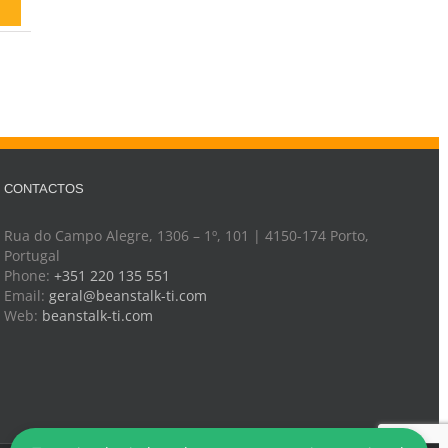
CONTACTOS
Rua do Campo Alegre, 1306 – 1º, 101 | 4150-174 Porto,
Portugal
Phone:
+351 220 135 551
Email:
geral@beanstalk-ti.com
Web:
beanstalk-ti.com