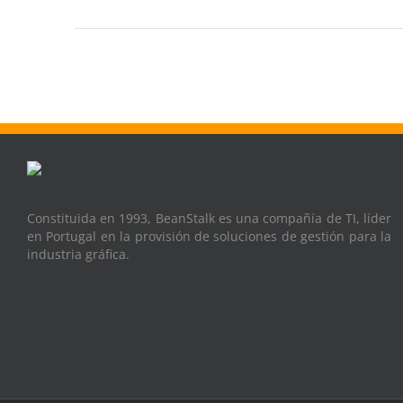
Constituida en 1993, BeanStalk es una compañía de TI, líder
en Portugal en la provisión de soluciones de gestión para la
industria gráfica.