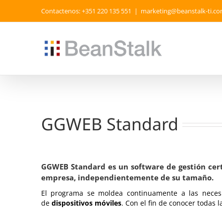
Skip
Contactenos: +351 220 135 551
|
marketing@beanstalk-ti.c
to
content
GGWEB Standard
GGWEB Standard es un software de gestión certi
empresa, independientemente de su tamaño.
El programa se moldea continuamente a las necesi
de
dispositivos móviles
. Con el fin de conocer todas l