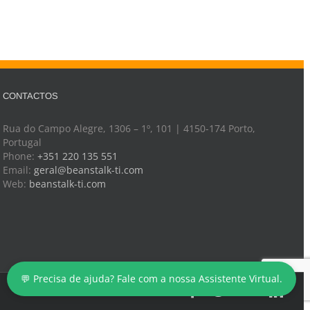
CONTACTOS
Rua do Campo Alegre, 1306 – 1º, 101 | 4150-174 Porto,
Portugal
Phone:
+351 220 135 551
Email:
geral@beanstalk-ti.com
Web:
beanstalk-ti.com
💬 Precisa de ajuda? Fale com a nossa Assistente Virtual.
Facebook
Twitter
YouTube
Link