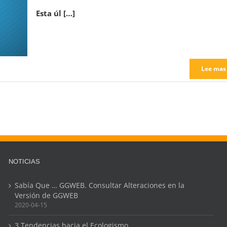
Esta úl […]
Lee mas
NOTICIAS
Sabía Que … GGWEB. Consultar Alteraciones en la
Versión de GGWEB
2020-04-15
3 Tendencias hacia el Ecologismo