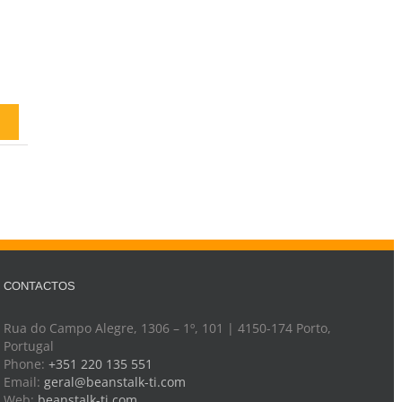
CONTACTOS
Rua do Campo Alegre, 1306 – 1º, 101 | 4150-174 Porto,
Portugal
Phone:
+351 220 135 551
Email:
geral@beanstalk-ti.com
Web:
beanstalk-ti.com