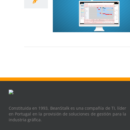
Constituida en 1993, BeanStalk es una compañía de TI, líder
en Portugal en la provisión de soluciones de gestión para la
industria gráfica.