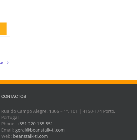
te
CONTACTOS
Rua do Campo Alegre, 1306 – 1º, 101 | 4150-174 Porto,
Portugal
Phone:
+351 220 135 551
Email:
geral@beanstalk-ti.com
Web:
beanstalk-ti.com