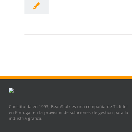
Constituida en 1993, BeanStalk es una compañía de TI, líder
en Portugal en la provisión de soluciones de gestión para la
industria gráfica.