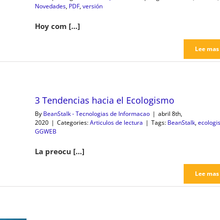
Novedades
,
PDF
,
versión
Hoy com […]
Lee mas
3 Tendencias hacia el Ecologismo
By
BeanStalk - Tecnologias de Informacao
|
abril 8th,
2020
|
Categories:
Articulos de lectura
|
Tags:
BeanStalk
,
ecologi
GGWEB
La preocu […]
Lee mas