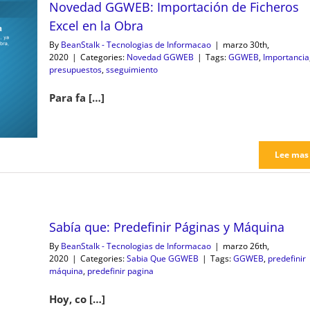
Novedad GGWEB: Importación de Ficheros
Excel en la Obra
By
BeanStalk - Tecnologias de Informacao
|
marzo 30th,
2020
|
Categories:
Novedad GGWEB
|
Tags:
GGWEB
,
Importancia
presupuestos
,
sseguimiento
Para fa […]
Lee mas
Sabía que: Predefinir Páginas y Máquina
By
BeanStalk - Tecnologias de Informacao
|
marzo 26th,
2020
|
Categories:
Sabia Que GGWEB
|
Tags:
GGWEB
,
predefinir
máquina
,
predefinir pagina
Hoy, co […]