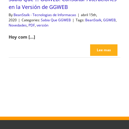
en la Versión de GGWEB
By
BeanStalk - Tecnologias de Informacao
|
abril 15th,
2020
|
Categories:
Sabia Que GGWEB
|
Tags:
BeanStalk
,
GGWEB
,
Novedades
,
PDF
,
versión
Hoy com […]
Lee mas