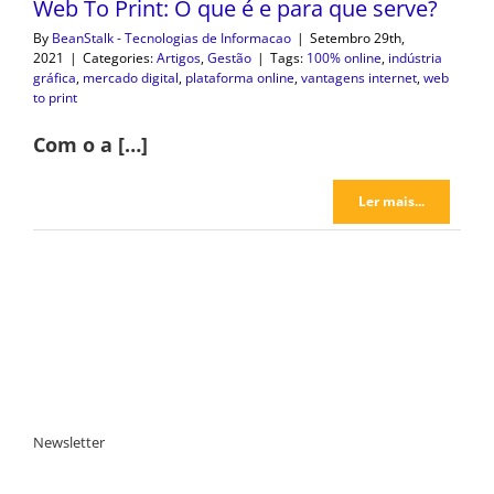
Web To Print: O que é e para que serve?
By
BeanStalk - Tecnologias de Informacao
|
Setembro 29th,
2021
|
Categories:
Artigos
,
Gestão
|
Tags:
100% online
,
indústria
gráfica
,
mercado digital
,
plataforma online
,
vantagens internet
,
web
to print
Com o a […]
Ler mais...
Newsletter