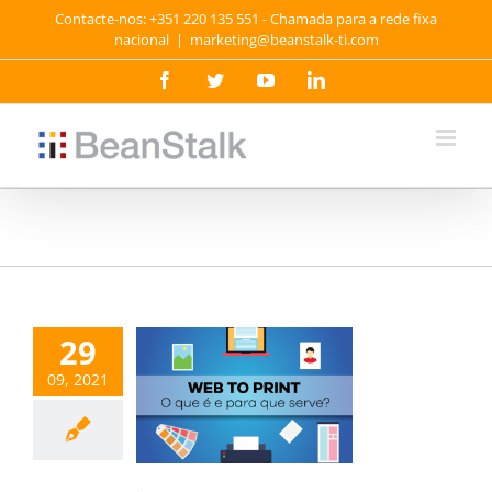
Skip
Contacte-nos: +351 220 135 551 - Chamada para a rede fixa
to
nacional
|
marketing@beanstalk-ti.com
content
Facebook
Twitter
YouTube
LinkedIn
29
09, 2021