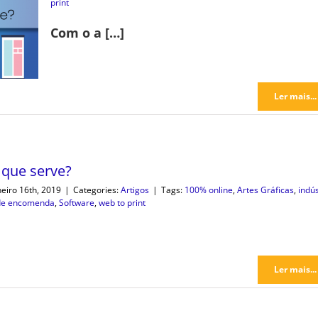
print
Com o a […]
Ler mais...
 que serve?
neiro 16th, 2019
|
Categories:
Artigos
|
Tags:
100% online
,
Artes Gráficas
,
indús
de encomenda
,
Software
,
web to print
Ler mais...