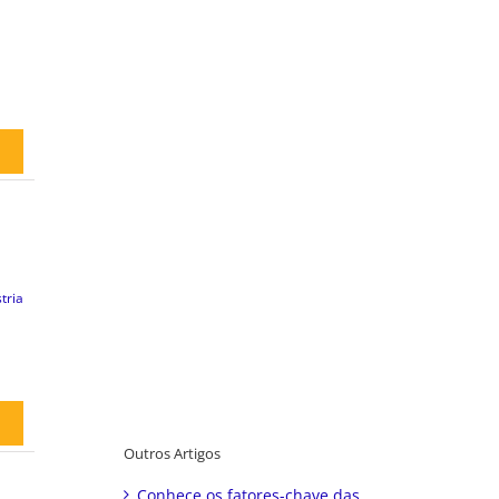
tria
Outros Artigos
Conhece os fatores-chave das