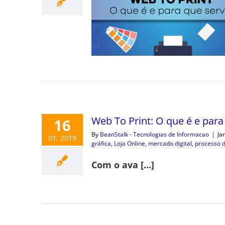
Web To Print: O que é e para
16
By
BeanStalk - Tecnologias de Informacao
|
Ja
01, 2019
gráfica
,
Loja Online
,
mercado digital
,
processo 
Com o ava […]