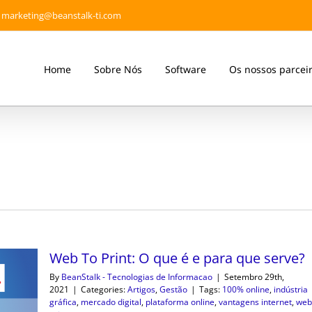
marketing@beanstalk-ti.com
Home
Sobre Nós
Software
Os nossos parcei
Web To Print: O que é e para que serve?
By
BeanStalk - Tecnologias de Informacao
|
Setembro 29th,
2021
|
Categories:
Artigos
,
Gestão
|
Tags:
100% online
,
indústria
gráfica
,
mercado digital
,
plataforma online
,
vantagens internet
,
web