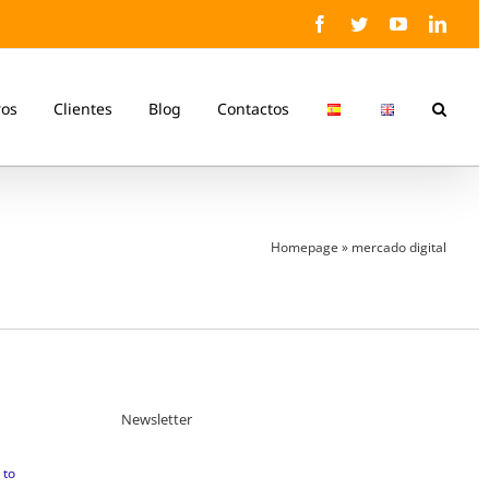
Facebook
Twitter
YouTube
Linke
ros
Clientes
Blog
Contactos
Homepage
»
mercado digital
Newsletter
 to