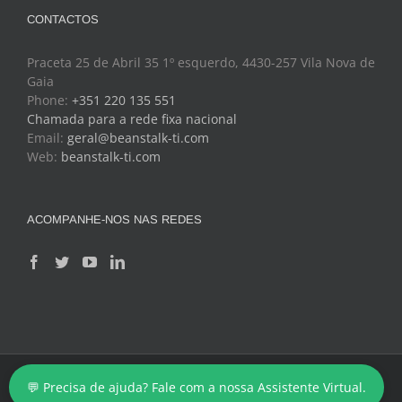
CONTACTOS
Praceta 25 de Abril 35 1º esquerdo, 4430-257 Vila Nova de
Gaia
Phone:
+351 220 135 551
Chamada para a rede fixa nacional
Email:
geral@beanstalk-ti.com
Web:
beanstalk-ti.com
ACOMPANHE-NOS NAS REDES
Copyright 2024 - BeanStalk - Tecnologias de Informação
💬 Precisa de ajuda? Fale com a nossa Assistente Virtual.
Facebook
Twitter
YouTube
LinkedIn