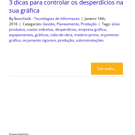
3 dicas para controlar os desperdícios na
sua gráfica
By
BeanStalk - Tecnologias de Informacao
|
Janeiro 14th,
2016
|
Categories:
Gestão
,
Planeamento
,
Produção
|
Tags:
área
produtiva
,
custos indiretos
,
desperdícios
,
empresa gráfica
,
equipamentos
,
gráficas
,
mão-de-obra
,
matéria-prima
,
orçamento
gráfico
,
orçamento rigoroso
,
produção
,
subcontratações
Ler mais...
Newsletter