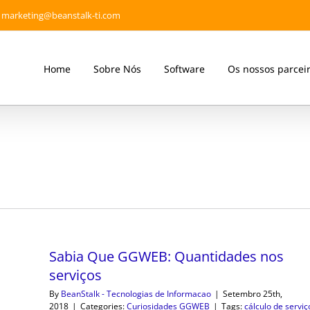
marketing@beanstalk-ti.com
Home
Sobre Nós
Software
Os nossos parcei
Sabia Que GGWEB: Quantidades nos
serviços
By
BeanStalk - Tecnologias de Informacao
|
Setembro 25th,
2018
|
Categories:
Curiosidades GGWEB
|
Tags:
cálculo de serviç