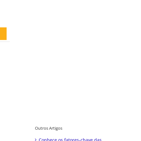
Outros Artigos
Conhece os fatores-chave das