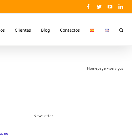
Facebook
Twitter
YouTube
Linke
ros
Clientes
Blog
Contactos
Homepage
»
serviços
Newsletter
os no