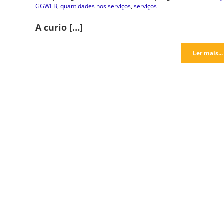
GGWEB
,
quantidades nos serviços
,
serviços
A curio […]
Ler mais...