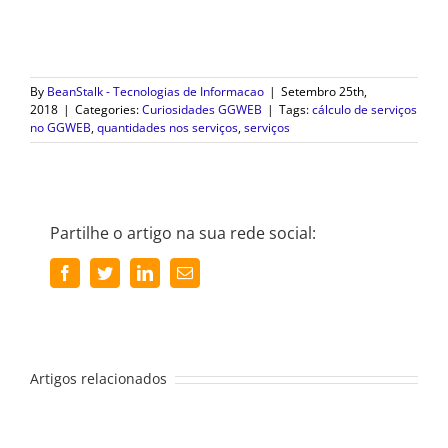
By
BeanStalk - Tecnologias de Informacao
|
Setembro 25th,
2018
|
Categories:
Curiosidades GGWEB
|
Tags:
cálculo de serviços
no GGWEB
,
quantidades nos serviços
,
serviços
Partilhe o artigo na sua rede social:
Facebook
Twitter
LinkedIn
Email
(necessário
mas
não
publicado)
Artigos relacionados