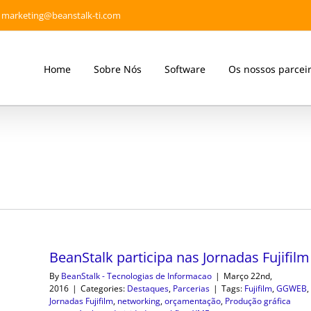
marketing@beanstalk-ti.com
Home
Sobre Nós
Software
Os nossos parcei
BeanStalk participa nas Jornadas Fujifilm
By
BeanStalk - Tecnologias de Informacao
|
Março 22nd,
2016
|
Categories:
Destaques
,
Parcerias
|
Tags:
Fujifilm
,
GGWEB
,
Jornadas Fujifilm
,
networking
,
orçamentação
,
Produção gráfica