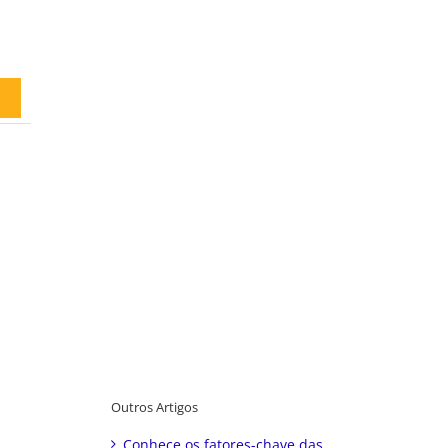
Outros Artigos
Conhece os fatores-chave das