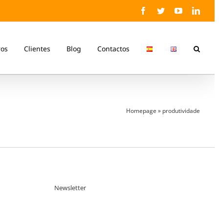
Facebook
Twitter
YouTube
Linke
ros
Clientes
Blog
Contactos
Homepage
»
produtividade
Newsletter