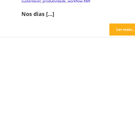
sustentável
,
produtividade
,
workflow XMF
Nos dias […]
Ler mais...