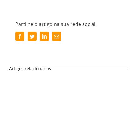
Partilhe o artigo na sua rede social:
Facebook
Twitter
LinkedIn
Email
(necessário
mas
não
publicado)
Artigos relacionados