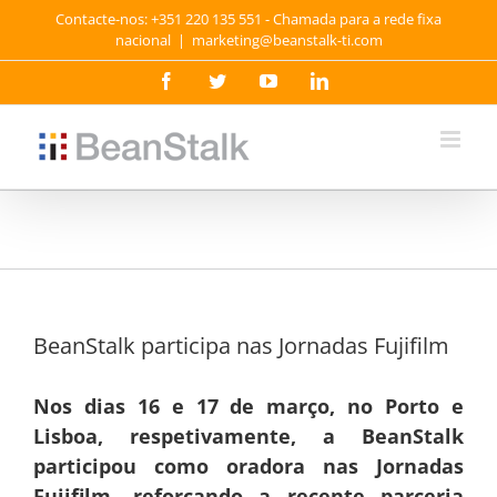
Skip
Contacte-nos: +351 220 135 551 - Chamada para a rede fixa
to
nacional
|
marketing@beanstalk-ti.com
content
Facebook
Twitter
YouTube
LinkedIn
BeanStalk participa nas Jornadas Fujifilm
Nos dias 16 e 17 de março, no Porto e
Lisboa, respetivamente, a BeanStalk
participou como oradora nas Jornadas
Fujifilm, reforçando a recente parceria