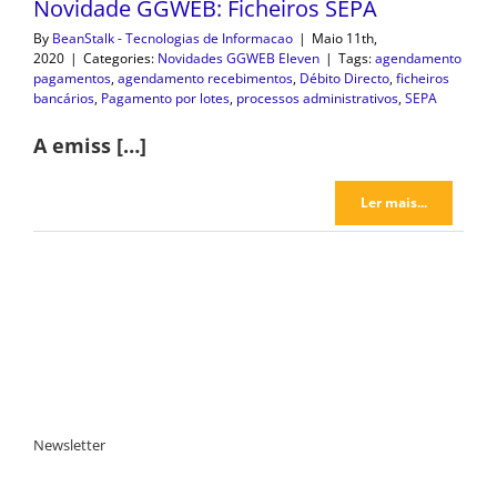
Novidade GGWEB: Ficheiros SEPA
By
BeanStalk - Tecnologias de Informacao
|
Maio 11th,
2020
|
Categories:
Novidades GGWEB Eleven
|
Tags:
agendamento
pagamentos
,
agendamento recebimentos
,
Débito Directo
,
ficheiros
bancários
,
Pagamento por lotes
,
processos administrativos
,
SEPA
A emiss […]
Ler mais...
Newsletter