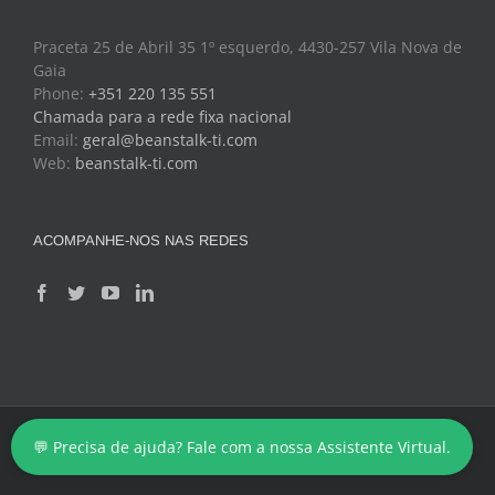
Praceta 25 de Abril 35 1º esquerdo, 4430-257 Vila Nova de
Gaia
Phone:
+351 220 135 551
Chamada para a rede fixa nacional
Email:
geral@beanstalk-ti.com
Web:
beanstalk-ti.com
ACOMPANHE-NOS NAS REDES
Copyright 2024 - BeanStalk - Tecnologias de Informação
💬 Precisa de ajuda? Fale com a nossa Assistente Virtual.
Facebook
Twitter
YouTube
LinkedIn