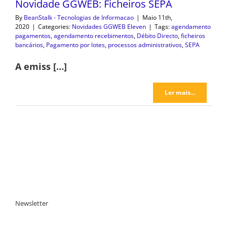
Novidade GGWEB: Ficheiros SEPA
By
BeanStalk - Tecnologias de Informacao
|
Maio 11th,
2020
|
Categories:
Novidades GGWEB Eleven
|
Tags:
agendamento
pagamentos
,
agendamento recebimentos
,
Débito Directo
,
ficheiros
bancários
,
Pagamento por lotes
,
processos administrativos
,
SEPA
A emiss […]
Ler mais...
Newsletter