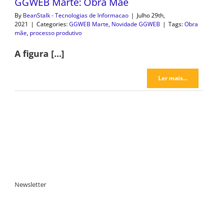
GGWEB Marte: Obra Mãe
By
BeanStalk - Tecnologias de Informacao
|
Julho 29th,
2021
|
Categories:
GGWEB Marte
,
Novidade GGWEB
|
Tags:
Obra
mãe
,
processo produtivo
A figura […]
Ler mais...
Newsletter