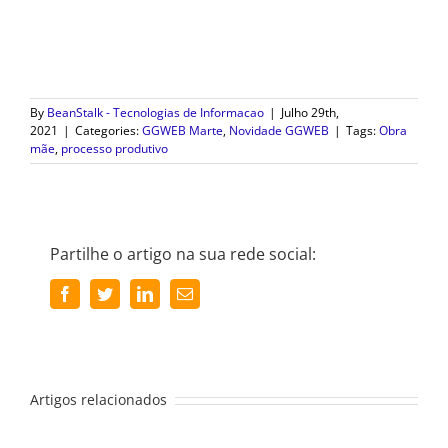
By
BeanStalk - Tecnologias de Informacao
|
Julho 29th,
2021
|
Categories:
GGWEB Marte
,
Novidade GGWEB
|
Tags:
Obra
mãe
,
processo produtivo
Partilhe o artigo na sua rede social:
Facebook
Twitter
LinkedIn
Email
(necessário
mas
não
publicado)
Artigos relacionados