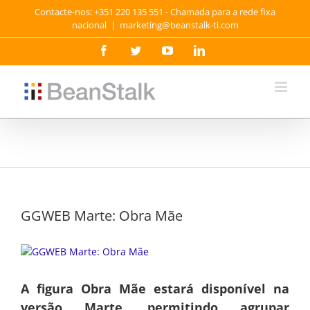
Skip
Contacte-nos: +351 220 135 551 - Chamada para a rede fixa
to
nacional
|
marketing@beanstalk-ti.com
content
Facebook
Twitter
YouTube
LinkedIn
GGWEB Marte: Obra Mãe
View
Larger
Image
A figura Obra Mãe estará disponível na
versão Marte, permitindo agrupar