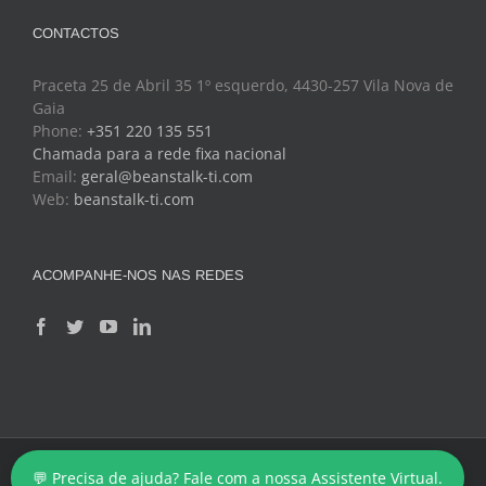
CONTACTOS
Praceta 25 de Abril 35 1º esquerdo, 4430-257 Vila Nova de
Gaia
Phone:
+351 220 135 551
Chamada para a rede fixa nacional
Email:
geral@beanstalk-ti.com
Web:
beanstalk-ti.com
ACOMPANHE-NOS NAS REDES
Copyright 2024 - BeanStalk - Tecnologias de Informação
💬 Precisa de ajuda? Fale com a nossa Assistente Virtual.