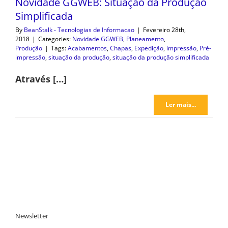
Novidade GGWEB: Situação da Produção
Simplificada
By
BeanStalk - Tecnologias de Informacao
|
Fevereiro 28th,
2018
|
Categories:
Novidade GGWEB
,
Planeamento
,
Produção
|
Tags:
Acabamentos
,
Chapas
,
Expedição
,
impressão
,
Pré-
impressão
,
situação da produção
,
situação da produção simplificada
Através […]
Ler mais...
Newsletter